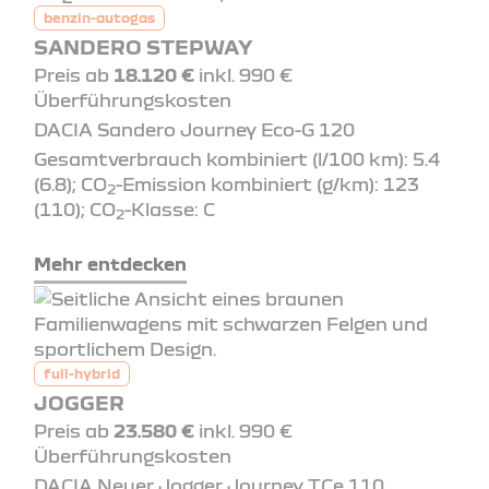
benzin-autogas
SANDERO STEPWAY
Preis ab
18.120 €
inkl. 990 €
Überführungskosten
DACIA Sandero Journey Eco-G 120
Gesamtverbrauch kombiniert (l/100 km): 5.4
(6.8); CO
-Emission kombiniert (g/km): 123
2
(110); CO
-Klasse: C
2
Mehr entdecken
full-hybrid
JOGGER
Preis ab
23.580 €
inkl. 990 €
Überführungskosten
DACIA Neuer Jogger Journey TCe 110