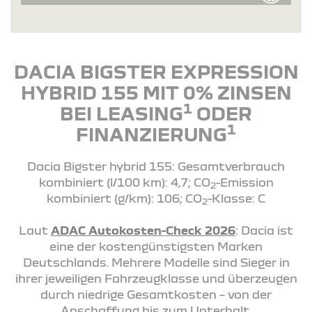
DACIA BIGSTER EXPRESSION
HYBRID 155 MIT 0% ZINSEN
1
BEI LEASING
ODER
1
FINANZIERUNG
Dacia Bigster hybrid 155: Gesamtverbrauch
kombiniert (l/100 km): 4,7; CO
-Emission
2
kombiniert (g/km): 106; CO
-Klasse: C
2
Laut
ADAC Autokosten-Check 2026
: Dacia ist
eine der kostengünstigsten Marken
Deutschlands. Mehrere Modelle sind Sieger in
ihrer jeweiligen Fahrzeugklasse und überzeugen
durch niedrige Gesamtkosten – von der
Anschaffung bis zum Unterhalt.