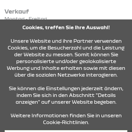
Verkauf
Montag - Freitag
08:15 Uhr - 18:00 Uhr
Cookies, treffen Sie Ihre Auswahl!
Samstag - Samstag
09:00 Uhr - 13:00 Uhr
Unsere Website und ihre Partner verwenden
Cookies, um die Besucherzahl und die Leistung
der Website zu messen. Somit können Sie
KONTAKT & ANFAHRT
personalisierte und/oder geolokalisierte
Werbung und Inhalte erhalten sowie mit diesen
über die sozialen Netzwerke interagieren.
ÖFFNUNGSZEITEN
Sie können die Einstellungen jederzeit ändern,
indem Sie sich in den Abschnitt "Details
anzeigen" auf unserer Website begeben.
STANDORTE
Weitere Informationen finden Sie in unseren
Cookie-Richtlinien.