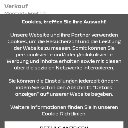
Verkauf
Montag - Freitag
08:15 Uhr - 18:00 Uhr
Cookies, treffen Sie Ihre Auswahl!
Samstag - Samstag
09:00 Uhr - 13:00 Uhr
Unsere Website und ihre Partner verwenden
Cookies, um die Besucherzahl und die Leistung
der Website zu messen. Somit können Sie
KONTAKT & ANFAHRT
personalisierte und/oder geolokalisierte
Werbung und Inhalte erhalten sowie mit diesen
über die sozialen Netzwerke interagieren.
ÖFFNUNGSZEITEN
Sie können die Einstellungen jederzeit ändern,
indem Sie sich in den Abschnitt "Details
anzeigen" auf unserer Website begeben.
STANDORTE
Weitere Informationen finden Sie in unseren
Cookie-Richtlinien.
Datenschutz