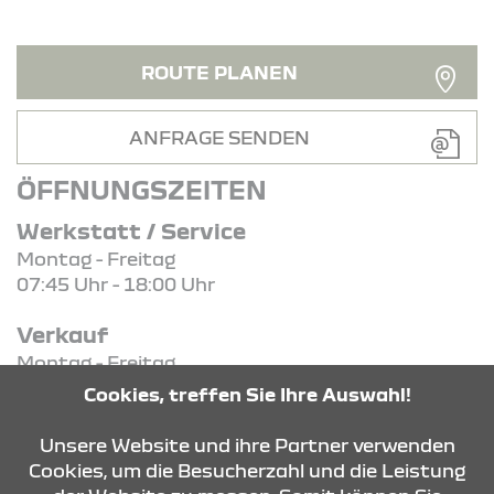
ROUTE PLANEN
ANFRAGE SENDEN
ÖFFNUNGSZEITEN
Werkstatt / Service
Montag - Freitag
07:45 Uhr - 18:00 Uhr
Verkauf
Montag - Freitag
08:15 Uhr - 18:00 Uhr
Cookies, treffen Sie Ihre Auswahl!
Samstag - Samstag
09:00 Uhr - 13:00 Uhr
Unsere Website und ihre Partner verwenden
Cookies, um die Besucherzahl und die Leistung